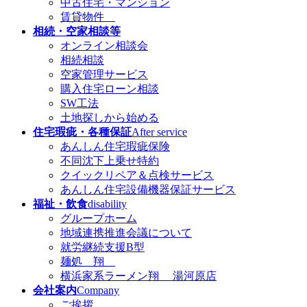
中古住宅・マンション
賃貸物件
相続・空家相談等
オンライン相談会
相続相談
空家管理サービス
購入住宅ローン相談
SW工法
土地探しから始める
住宅瑕疵・各種保証
After service
あんしん住宅瑕疵保険
不同沈下上乗せ特約
クイックリペア＆点検サービス
あんしん住宅設備機器保証サービス
福祉・飲食
disability
グループホーム
地域連携推進会議について
就労継続支援B型
麺処 翔
横浜家系ラーメン翔 湯河原店
会社案内
Company
ご挨拶