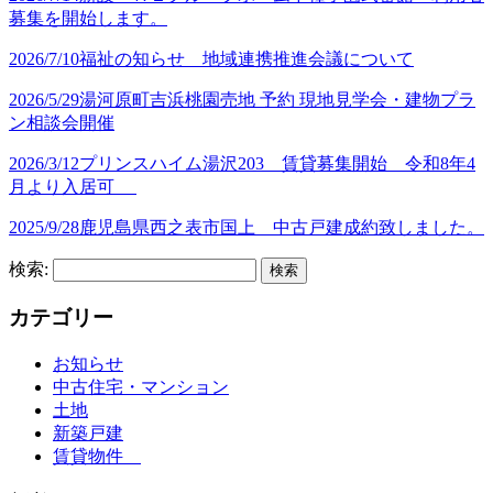
募集を開始します。
2026/7/10
福祉の知らせ 地域連携推進会議について
2026/5/29
湯河原町吉浜桃園売地 予約 現地見学会・建物プラ
ン相談会開催
2026/3/12
プリンスハイム湯沢203 賃貸募集開始 令和8年4
月より入居可
2025/9/28
鹿児島県西之表市国上 中古戸建成約致しました。
検索:
カテゴリー
お知らせ
中古住宅・マンション
土地
新築戸建
賃貸物件