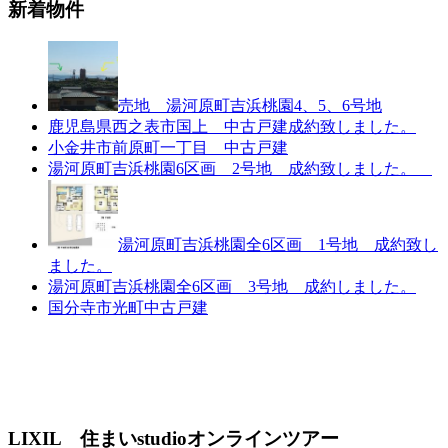
新着物件
売地 湯河原町吉浜桃園4、5、6号地
鹿児島県西之表市国上 中古戸建成約致しました。
小金井市前原町一丁目 中古戸建
湯河原町吉浜桃園6区画 2号地 成約致しました。
湯河原町吉浜桃園全6区画 1号地 成約致し
ました。
湯河原町吉浜桃園全6区画 3号地 成約しました。
国分寺市光町中古戸建
LIXIL 住まいstudioオンラインツアー