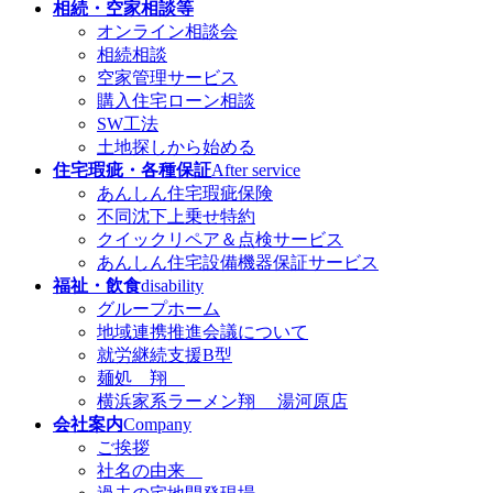
相続・空家相談等
オンライン相談会
相続相談
空家管理サービス
購入住宅ローン相談
SW工法
土地探しから始める
住宅瑕疵・各種保証
After service
あんしん住宅瑕疵保険
不同沈下上乗せ特約
クイックリペア＆点検サービス
あんしん住宅設備機器保証サービス
福祉・飲食
disability
グループホーム
地域連携推進会議について
就労継続支援B型
麺処 翔
横浜家系ラーメン翔 湯河原店
会社案内
Company
ご挨拶
社名の由来