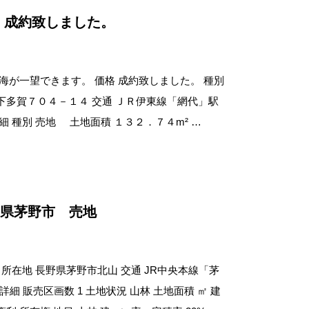
 成約致しました。
は海が一望できます。 価格 成約致しました。 種別
市下多賀７０４－１４ 交通 ＪＲ伊東線「網代」駅
 種別 売地 土地面積 １３２．７４m² …
野県茅野市 売地
地 所在地 長野県茅野市北山 交通 JR中央本線「茅
詳細 販売区画数 1 土地状況 山林 土地面積 ㎡ 建