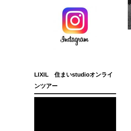
LIXIL 住まいstudioオンライ
ンツアー
動
画
プ
レ