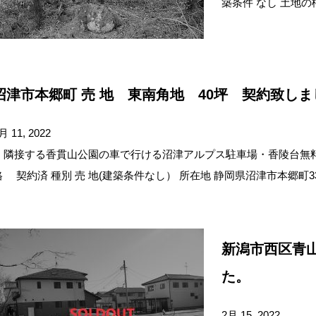
築条件 なし 土地の
沼津市本郷町 売 地 東南角地 40坪 契約致しま
月 11, 2022
隣接する香貫山公園の車で行ける沼津アルプス駐車場・香陵台無料
格 契約済 種別 売 地(建築条件なし） 所在地 静岡県沼津市本郷町33
新潟市西区青
た。
2月 15, 2022