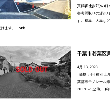
真鶴駅徒歩7分の好
参考間取りの2階リ
す。初島、大島な
だけます。 &nb …
千葉市若葉区貝
4月 13, 2023
価格 万円 種別 土地
葉都市モノレール線 
201.91㎡(公簿) 約