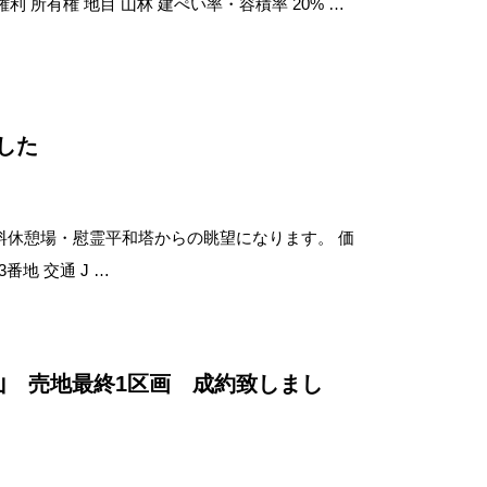
権利 所有権 地目 山林 建ぺい率・容積率 20% …
した
休憩場・慰霊平和塔からの眺望になります。 価
番地 交通 J …
山 売地最終1区画 成約致しまし