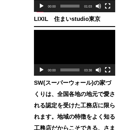
ー
00:00
01:03
ヤ
LIXIL 住まいstudio東京
ー
動
画
プ
レ
ー
00:00
03:38
ヤ
SW(スーパーウォール)の家づ
ー
くりは、全国各地の地元で愛さ
れる認定を受けた工務店に限ら
れます。地域の特徴をよく知る
工務店だからこそできる、さま