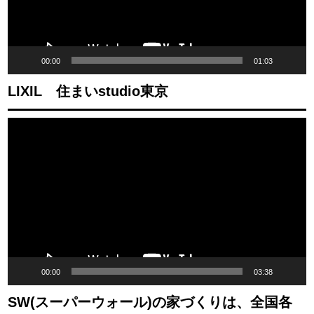
ー
ヤ
ー
00:00
01:03
LIXIL 住まいstudio東京
動
画
プ
レ
ー
ヤ
ー
00:00
03:38
SW(スーパーウォール)の家づくりは、全国各