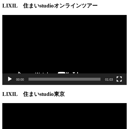
LIXIL 住まいstudioオンラインツアー
動
画
プ
レ
ー
ヤ
ー
00:00
01:03
LIXIL 住まいstudio東京
動
画
プ
レ