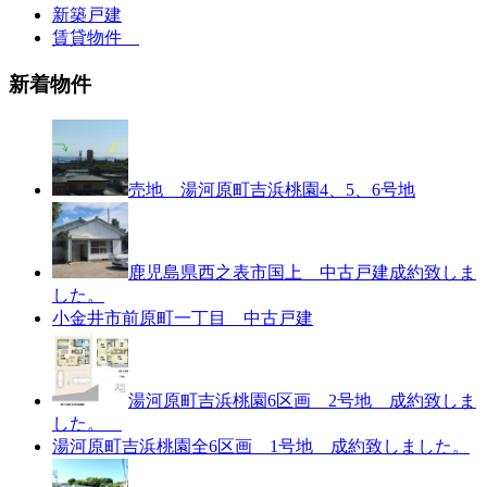
新築戸建
賃貸物件
新着物件
売地 湯河原町吉浜桃園4、5、6号地
鹿児島県西之表市国上 中古戸建成約致しま
した。
小金井市前原町一丁目 中古戸建
湯河原町吉浜桃園6区画 2号地 成約致しま
した。
湯河原町吉浜桃園全6区画 1号地 成約致しました。