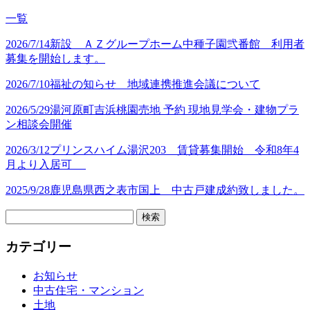
一覧
2026/7/14
新設 ＡＺグループホーム中種子園弐番館 利用者
募集を開始します。
2026/7/10
福祉の知らせ 地域連携推進会議について
2026/5/29
湯河原町吉浜桃園売地 予約 現地見学会・建物プラ
ン相談会開催
2026/3/12
プリンスハイム湯沢203 賃貸募集開始 令和8年4
月より入居可
2025/9/28
鹿児島県西之表市国上 中古戸建成約致しました。
検
索:
カテゴリー
お知らせ
中古住宅・マンション
土地