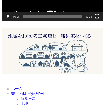
00:00
02:13
ホーム
売主・弊社預り物件
新築戸建
土地