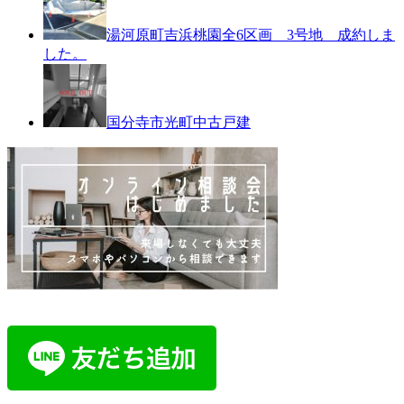
湯河原町吉浜桃園全6区画 3号地 成約しま
した。
国分寺市光町中古戸建