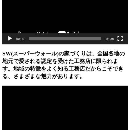
ー
ヤ
ー
00:00
03:38
SW(スーパーウォール)の家づくりは、全国各地の
地元で愛される認定を受けた工務店に限られま
す。地域の特徴をよく知る工務店だからこそでき
る、さまざまな魅力があります。
動
画
プ
レ
ー
ヤ
ー