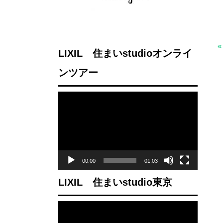
LIXIL 住まいstudioオンライ
ンツアー
動
画
プ
レ
ー
00:00
01:03
ヤ
LIXIL 住まいstudio東京
ー
動
画