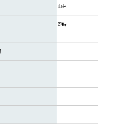
山林
即時
項