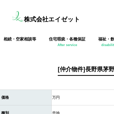
株式会社エイゼット
相続・空家相談等
住宅瑕疵・各種保証
福祉・
After service
disabili
[仲介物件]長野県茅
価格
万円
種別
売地