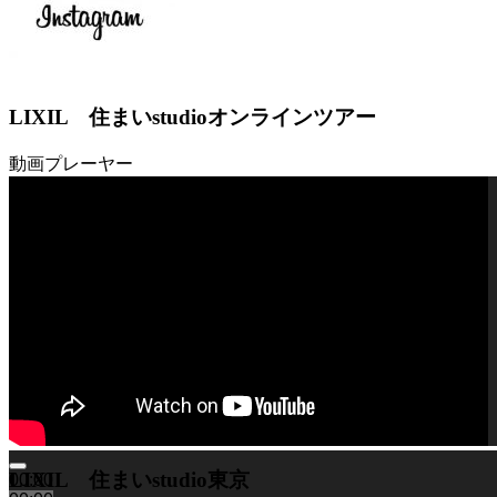
LIXIL 住まいstudioオンラインツアー
動画プレーヤー
LIXIL 住まいstudio東京
00:00