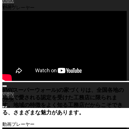
00:00
01:03
動画プレーヤー
SW(スーパーウォール)の家づくりは、全国各地の
00:00
00:00
地元で愛される認定を受けた工務店に限られま
03:38
す。地域の特徴をよく知る工務店だからこそでき
る、さまざまな魅力があります。
動画プレーヤー