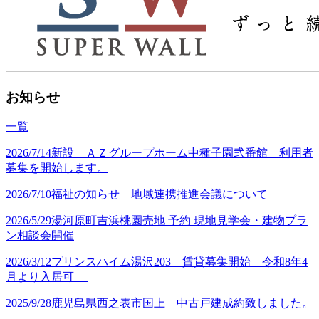
お知らせ
一覧
2026/7/14
新設 ＡＺグループホーム中種子園弐番館 利用者
募集を開始します。
2026/7/10
福祉の知らせ 地域連携推進会議について
2026/5/29
湯河原町吉浜桃園売地 予約 現地見学会・建物プラ
ン相談会開催
2026/3/12
プリンスハイム湯沢203 賃貸募集開始 令和8年4
月より入居可
2025/9/28
鹿児島県西之表市国上 中古戸建成約致しました。