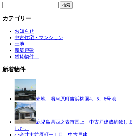
検
索:
カテゴリー
お知らせ
中古住宅・マンション
土地
新築戸建
賃貸物件
新着物件
売地 湯河原町吉浜桃園4、5、6号地
鹿児島県西之表市国上 中古戸建成約致しま
した。
小金井市前原町一丁目 中古戸建