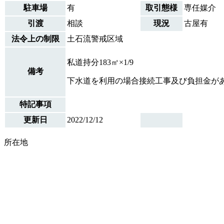
駐車場
有
取引態様
専任媒介
引渡
相談
現況
古屋有
法令上の制限
土石流警戒区域
私道持分183㎡×1/9
備考
下水道を利用の場合接続工事及び負担金が
特記事項
更新日
2022/12/12
所在地